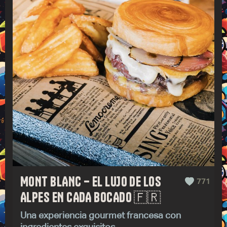
MONT BLANC – EL LUJO DE LOS
771
ALPES EN CADA BOCADO 🇫🇷
Una experiencia gourmet francesa con