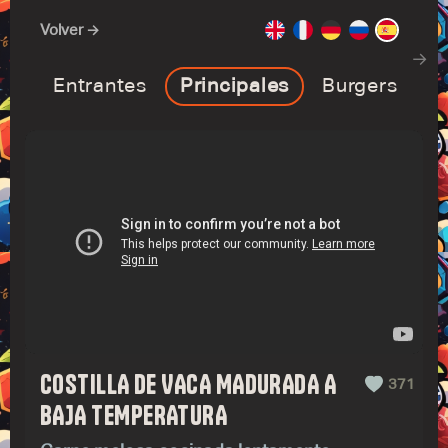
Volver →
→
Entrantes
Principales
Burgers
E
COSTILLA DE VACA MADURADA A
371
BAJA TEMPERATURA